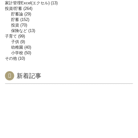
家計管理Excel(エクセル)
13
投資/貯蓄
264
貯蓄論
29
貯蓄
152
投資
70
保険など
13
子育て
99
子供
9
幼稚園
40
小学校
50
その他
10
新着記事