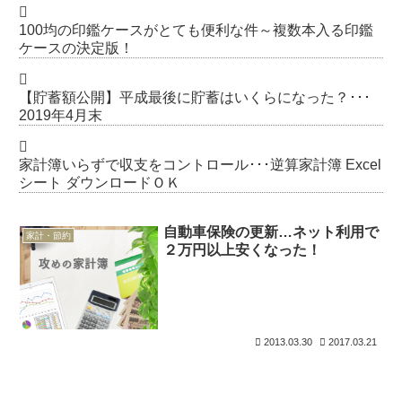
100均の印鑑ケースがとても便利な件～複数本入る印鑑
ケースの決定版！
【貯蓄額公開】平成最後に貯蓄はいくらになった？･･･
2019年4月末
家計簿いらずで収支をコントロール･･･逆算家計簿 Excel
シート ダウンロードＯＫ
自動車保険の更新…ネット利用で
家計・節約
２万円以上安くなった！
2013.03.30
2017.03.21