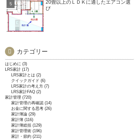
20畳以上のＬＤＫに適したエアコン選
び
カテゴリー
はじめに
3
LRS家計
17
LRS家計とは
2
クイックガイド
6
LRS家計の考え方
7
LRS家計FAQ
2
家計管理
720
家計管理の再確認
14
お金に関する思考
26
家計簿論
29
家計簿
116
家計簿総括
129
家計管理術
196
家計・節約
211