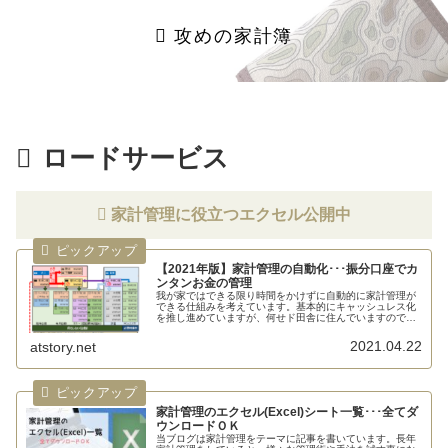
攻めの家計簿
ロードサービス
家計管理に役立つエクセル公開中
【2021年版】家計管理の自動化･･･振分口座でカ
ンタンお金の管理
我が家ではできる限り時間をかけずに自動的に家計管理が
できる仕組みを考えています。基本的にキャッシュレス化
を推し進めていますが、何せド田舎に住んでいますので現
金な...
2021.04.22
atstory.net
家計管理のエクセル(Excel)シート一覧･･･全てダ
ウンロードＯＫ
当ブログは家計管理をテーマに記事を書いています。長年