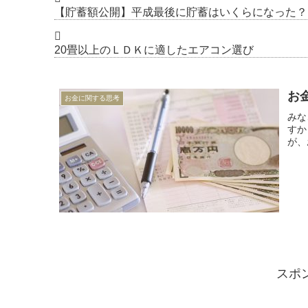
【貯蓄額公開】平成最後に貯蓄はいくらになった？･･
20畳以上のＬＤＫに適したエアコン選び
お
お金に関する思考
みな
すか
が、
スポ