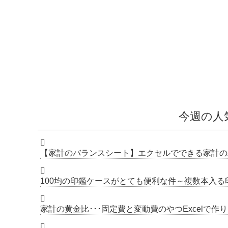
今週の人
【家計のバランスシート】エクセルでできる家計の
100均の印鑑ケースがとても便利な件～複数本入
家計の黄金比･･･固定費と変動費のやつExcelで