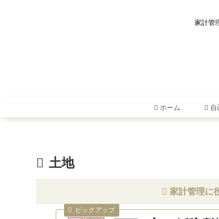
家計管
ホーム
自
土地
家計管理に