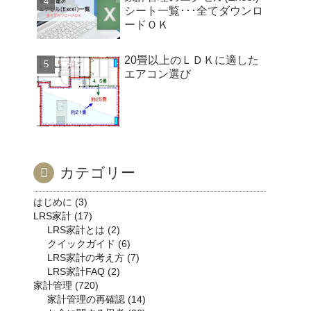
シート一覧･･･全てダウンロ
ードＯＫ
20畳以上のＬＤＫに適した
エアコン選び
カテゴリー
はじめに
3
LRS家計
17
LRS家計とは
2
クイックガイド
6
LRS家計の考え方
7
LRS家計FAQ
2
家計管理
720
家計管理の再確認
14