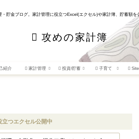
理・貯金ブログ。家計管理に役立つExcel(エクセル)や家計簿、貯蓄額を
攻めの家計簿
己紹介
家計管理
投資/貯蓄
子育て
Sit
役立つエクセル公開中