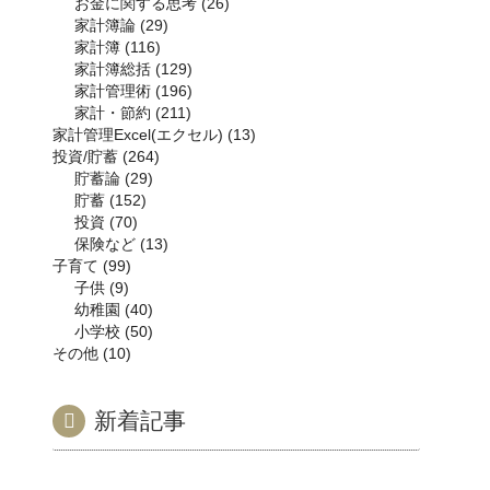
お金に関する思考
26
家計簿論
29
家計簿
116
家計簿総括
129
家計管理術
196
家計・節約
211
家計管理Excel(エクセル)
13
投資/貯蓄
264
貯蓄論
29
貯蓄
152
投資
70
保険など
13
子育て
99
子供
9
幼稚園
40
小学校
50
その他
10
新着記事