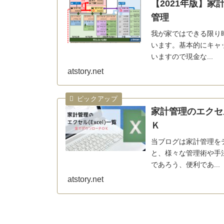
【2021年版】家
管理
我が家ではできる限り
います。基本的にキャ
いますので現金な...
atstory.net
家計管理のエクセル
Ｋ
当ブログは家計管理を
と、様々な管理術や手
であろう、便利であ...
atstory.net