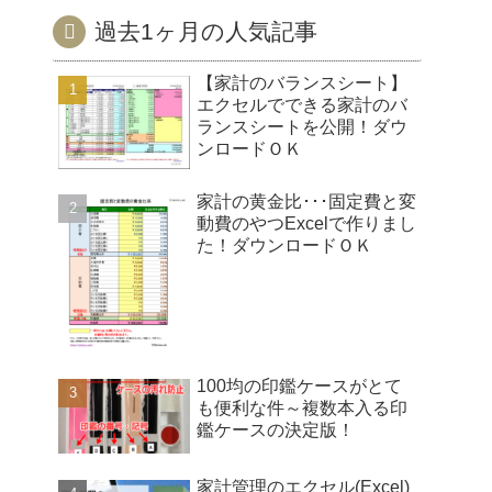
過去1ヶ月の人気記事
【家計のバランスシート】
エクセルでできる家計のバ
ランスシートを公開！ダウ
ンロードＯＫ
家計の黄金比･･･固定費と変
動費のやつExcelで作りまし
た！ダウンロードＯＫ
100均の印鑑ケースがとて
も便利な件～複数本入る印
鑑ケースの決定版！
家計管理のエクセル(Excel)