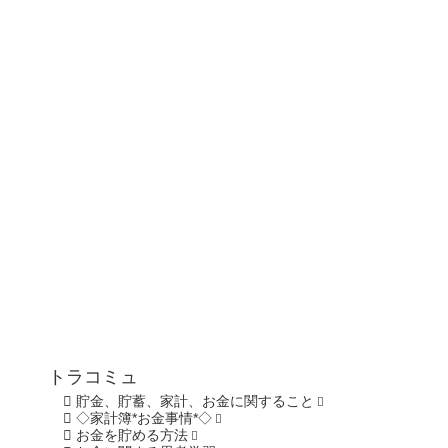
トラコミュ
貯金、貯蓄、家計、お金に関すること
◇家計簿*お金事情*◇
お金を貯める方法