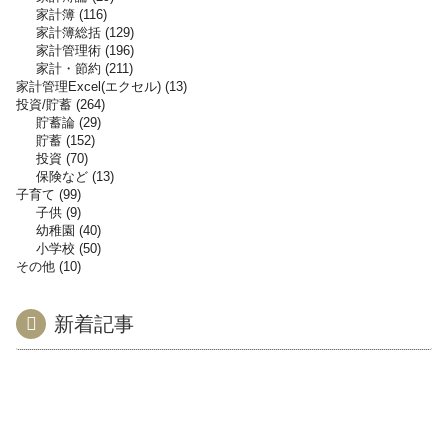
家計簿
116
家計簿総括
129
家計管理術
196
家計・節約
211
家計管理Excel(エクセル)
13
投資/貯蓄
264
貯蓄論
29
貯蓄
152
投資
70
保険など
13
子育て
99
子供
9
幼稚園
40
小学校
50
その他
10
新着記事