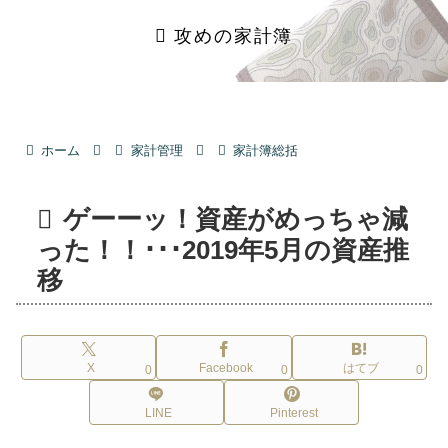
攻めの家計簿
ホーム
家計管理
家計簿総括
ゲーーッ！資産がめっちゃ減
った！！･･･2019年5月の資産推
移
X
Facebook
はてブ
0
0
0
LINE
Pinterest