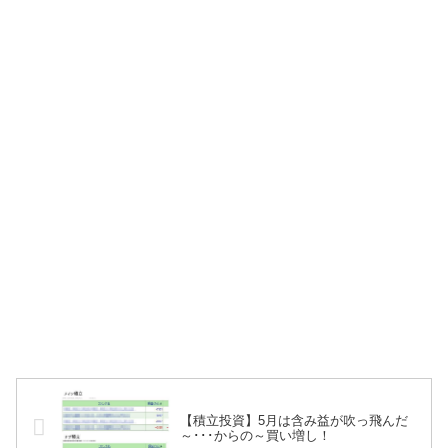
【積立投資】5月は含み益が吹っ飛んだ
～･･･からの～買い増し！