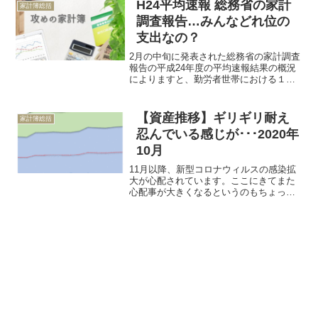
H24平均速報 総務省の家計
家計簿総括
調査報告…みんなどれ位の
支出なの？
2月の中旬に発表された総務省の家計調査
報告の平成24年度の平均速報結果の概況
によりますと、勤労者世帯における１ヶ
月の消費支出は277,000円だそうです。
H24...
【資産推移】ギリギリ耐え
家計簿総括
忍んでいる感じが･･･2020年
10月
11月以降、新型コロナウィルスの感染拡
大が心配されています。ここにきてまた
心配事が大きくなるというのもちょっと
気持ち的に落ち込みますが、それでも
日々の生活はして...