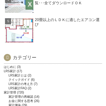
覧･･･全てダウンロードＯＫ
20畳以上のＬＤＫに適したエアコン選
び
カテゴリー
はじめに
3
LRS家計
17
LRS家計とは
2
クイックガイド
6
LRS家計の考え方
7
LRS家計FAQ
2
家計管理
720
家計管理の再確認
14
お金に関する思考
26
家計簿論
29