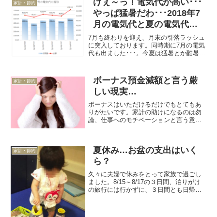
げぇ～っ！電気代が高い･･･
家計・節約
やっぱ猛暑だわ･･･2018年7
月の電気代と夏の電気代の
推移
7月も終わりを迎え、月末の引落ラッシュ
に突入しております。同時期に7月の電気
代も出ました･･･。今夏は猛暑とか酷暑と
かいろいろ言われていますが、その言葉
通りの電...
ボーナス預金減額と言う厳
家計・節約
しい現実…
ボーナスはいただけるだけでもとてもあ
りがたいです。家計の助けになるのは勿
論、仕事へのモチベーションと言う意味
でも重要です。我が家の場合、そのボー
ナスは基本的に「...
夏休み…お盆の支出はいく
家計・節約
ら？
久々に夫婦で休みをとって家族で過ごし
ました。8/15～8/17の３日間、泊りがけ
の旅行には行かずに、３日間とも日帰り
でちょっとお出掛けって感じでした。そ
れでも結...