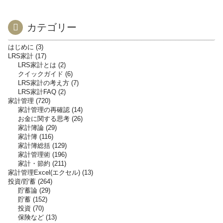
カテゴリー
はじめに
3
LRS家計
17
LRS家計とは
2
クイックガイド
6
LRS家計の考え方
7
LRS家計FAQ
2
家計管理
720
家計管理の再確認
14
お金に関する思考
26
家計簿論
29
家計簿
116
家計簿総括
129
家計管理術
196
家計・節約
211
家計管理Excel(エクセル)
13
投資/貯蓄
264
貯蓄論
29
貯蓄
152
投資
70
保険など
13