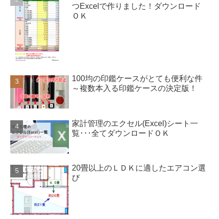
つExcelで作りました！ダウンロード
ＯＫ
100均の印鑑ケースがとても便利な件
～複数本入る印鑑ケースの決定版！
家計管理のエクセル(Excel)シート一
覧･･･全てダウンロードＯＫ
20畳以上のＬＤＫに適したエアコン選
び