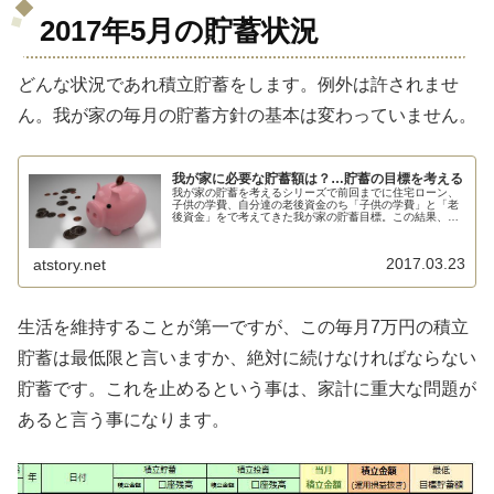
2017年5月の貯蓄状況
どんな状況であれ積立貯蓄をします。例外は許されませ
ん。我が家の毎月の貯蓄方針の基本は変わっていません。
我が家に必要な貯蓄額は？…貯蓄の目標を考える
我が家の貯蓄を考えるシリーズで前回までに住宅ローン、
子供の学費、自分達の老後資金のち「子供の学費」と「老
後資金」をで考えてきた我が家の貯蓄目標。この結果、現
状で...
2017.03.23
atstory.net
生活を維持することが第一ですが、この毎月7万円の積立
貯蓄は最低限と言いますか、絶対に続けなければならない
貯蓄です。これを止めるという事は、家計に重大な問題が
あると言う事になります。