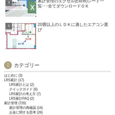
家計管理のエクセル(Excel)シート一
覧･･･全てダウンロードＯＫ
20畳以上のＬＤＫに適したエアコン選
び
カテゴリー
はじめに
3
LRS家計
17
LRS家計とは
2
クイックガイド
6
LRS家計の考え方
7
LRS家計FAQ
2
家計管理
720
家計管理の再確認
14
お金に関する思考
26