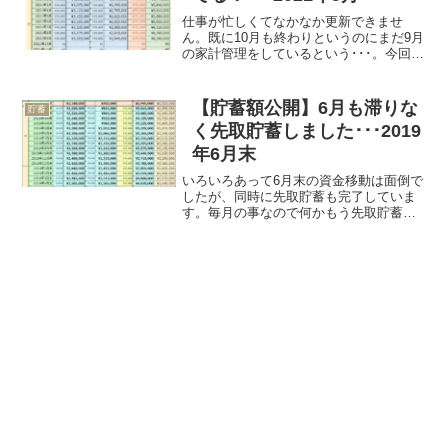
仕事が忙しくてなかなか更新できませ
ん。既に10月も終わりというのにまだ9月
の家計管理をしているという･･･。今回は
9月末の貯蓄状況の確認なんですが･･･め
っちゃ...
【貯蓄額公開】6月も滞りな
貯蓄
く先取貯蓄しました･･･2019
年6月末
いろいろあって6月末の資金移動は面倒で
したが、同時に先取貯蓄も完了していま
す。毎月の事なので何かもう先取貯蓄と
かいう意識もあまりありませんが、ず～
っと継続してい...