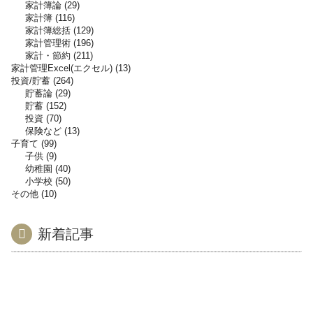
家計簿論
29
家計簿
116
家計簿総括
129
家計管理術
196
家計・節約
211
家計管理Excel(エクセル)
13
投資/貯蓄
264
貯蓄論
29
貯蓄
152
投資
70
保険など
13
子育て
99
子供
9
幼稚園
40
小学校
50
その他
10
新着記事