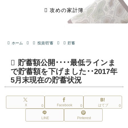
攻めの家計簿
ホーム
投資/貯蓄
貯蓄
貯蓄額公開････最低ラインま
で貯蓄額を下げました･･2017年
5月末現在の貯蓄状況
X
Facebook
はてブ
0
0
0
LINE
Pinterest