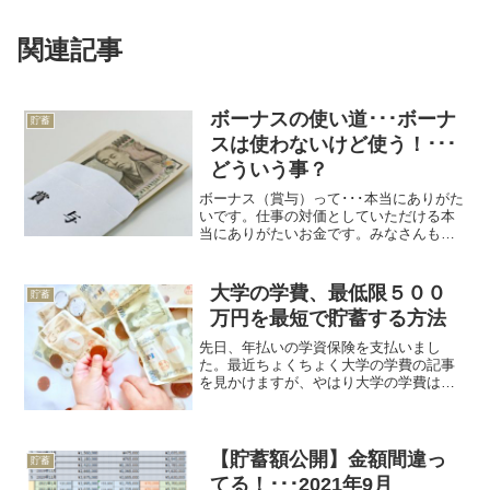
関連記事
ボーナスの使い道･･･ボーナ
貯蓄
スは使わないけど使う！･･･
どういう事？
ボーナス（賞与）って･･･本当にありがた
いです。仕事の対価としていただける本
当にありがたいお金です。みなさんもボ
ーナスの使い道についてはいろいろ考え
ていると思い...
大学の学費、最低限５００
貯蓄
万円を最短で貯蓄する方法
先日、年払いの学資保険を支払いまし
た。最近ちょくちょく大学の学費の記事
を見かけますが、やはり大学の学費は一
人５００万円が最低限という見積もりと
言いますか、見立て...
【貯蓄額公開】金額間違っ
貯蓄
てる！･･･2021年9月