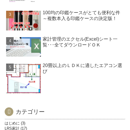
100均の印鑑ケースがとても便利な件
～複数本入る印鑑ケースの決定版！
家計管理のエクセル(Excel)シート一
覧･･･全てダウンロードＯＫ
20畳以上のＬＤＫに適したエアコン選
び
カテゴリー
はじめに
3
LRS家計
17