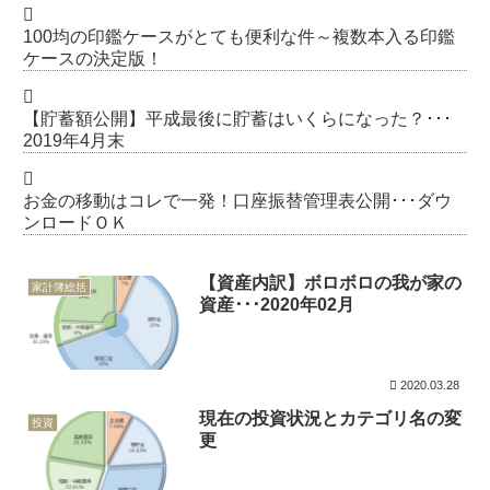
100均の印鑑ケースがとても便利な件～複数本入る印鑑
ケースの決定版！
【貯蓄額公開】平成最後に貯蓄はいくらになった？･･･
2019年4月末
お金の移動はコレで一発！口座振替管理表公開･･･ダウ
ンロードＯＫ
【資産内訳】ボロボロの我が家の
家計簿総括
資産･･･2020年02月
2020.03.28
現在の投資状況とカテゴリ名の変
投資
更