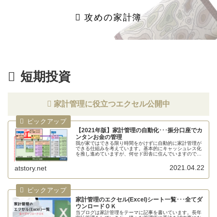
攻めの家計簿
短期投資
家計管理に役立つエクセル公開中
【2021年版】家計管理の自動化･･･振分口座でカ
ンタンお金の管理
我が家ではできる限り時間をかけずに自動的に家計管理が
できる仕組みを考えています。基本的にキャッシュレス化
を推し進めていますが、何せド田舎に住んでいますので現
金な...
2021.04.22
atstory.net
家計管理のエクセル(Excel)シート一覧･･･全てダ
ウンロードＯＫ
当ブログは家計管理をテーマに記事を書いています。長年