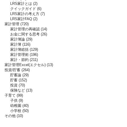
LRS家計とは
2
クイックガイド
6
LRS家計の考え方
7
LRS家計FAQ
2
家計管理
720
家計管理の再確認
14
お金に関する思考
26
家計簿論
29
家計簿
116
家計簿総括
129
家計管理術
196
家計・節約
211
家計管理Excel(エクセル)
13
投資/貯蓄
264
貯蓄論
29
貯蓄
152
投資
70
保険など
13
子育て
99
子供
9
幼稚園
40
小学校
50
その他
10