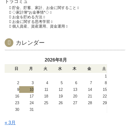
トラコミュ
貯金、貯蓄、家計、お金に関すること
◇家計簿*お金事情*◇
お金を貯める方法
お金に関する思考学習
個人資産、資産運用、資金運用
カレンダー
2026年8月
日
月
火
水
木
金
土
1
2
3
4
5
6
7
8
9
10
11
12
13
14
15
16
17
18
19
20
21
22
23
24
25
26
27
28
29
30
31
« 3月