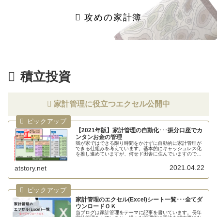
攻めの家計簿
積立投資
家計管理に役立つエクセル公開中
【2021年版】家計管理の自動化･･･振分口座でカ
ンタンお金の管理
我が家ではできる限り時間をかけずに自動的に家計管理が
できる仕組みを考えています。基本的にキャッシュレス化
を推し進めていますが、何せド田舎に住んでいますので現
金な...
2021.04.22
atstory.net
家計管理のエクセル(Excel)シート一覧･･･全てダ
ウンロードＯＫ
当ブログは家計管理をテーマに記事を書いています。長年