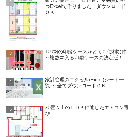
家計の黄金比･･･固定費と変動費のや
つExcelで作りました！ダウンロード
ＯＫ
100均の印鑑ケースがとても便利な件
～複数本入る印鑑ケースの決定版！
家計管理のエクセル(Excel)シート一
覧･･･全てダウンロードＯＫ
20畳以上のＬＤＫに適したエアコン選
び