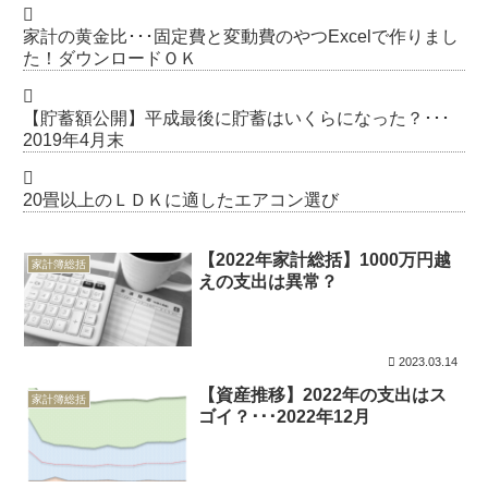
家計の黄金比･･･固定費と変動費のやつExcelで作りまし
た！ダウンロードＯＫ
【貯蓄額公開】平成最後に貯蓄はいくらになった？･･･
2019年4月末
20畳以上のＬＤＫに適したエアコン選び
【2022年家計総括】1000万円越
家計簿総括
えの支出は異常？
2023.03.14
【資産推移】2022年の支出はス
家計簿総括
ゴイ？･･･2022年12月