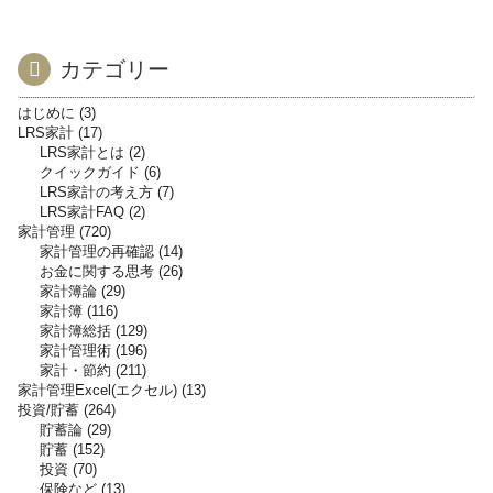
カテゴリー
はじめに
3
LRS家計
17
LRS家計とは
2
クイックガイド
6
LRS家計の考え方
7
LRS家計FAQ
2
家計管理
720
家計管理の再確認
14
お金に関する思考
26
家計簿論
29
家計簿
116
家計簿総括
129
家計管理術
196
家計・節約
211
家計管理Excel(エクセル)
13
投資/貯蓄
264
貯蓄論
29
貯蓄
152
投資
70
保険など
13