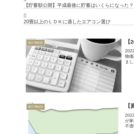
【貯蓄額公開】平成最後に貯蓄はいくらになった？･･
20畳以上のＬＤＫに適したエアコン選び
【
家計簿総括
20
物価
まし
【資
家計簿総括
20
が家
不透