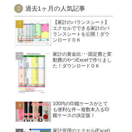
過去1ヶ月の人気記事
【家計のバランスシート】
エクセルでできる家計のバ
ランスシートを公開！ダウ
ンロードＯＫ
家計の黄金比･･･固定費と変
動費のやつExcelで作りまし
た！ダウンロードＯＫ
100均の印鑑ケースがとて
も便利な件～複数本入る印
鑑ケースの決定版！
家計管理のエクセル(Excel)