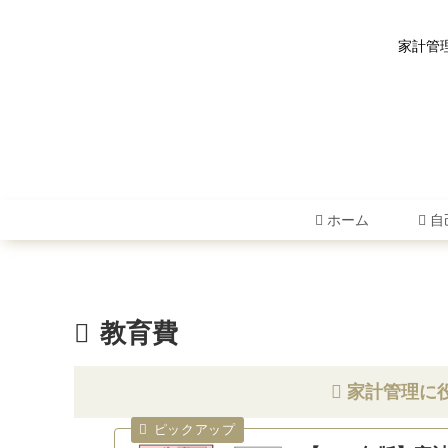
家計管
ホーム
自
教育費
家計管理に