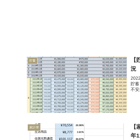
【
貯蓄
況
20
貯蓄
不安
【
家計簿
年1