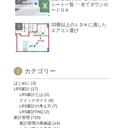
シート一覧･･･全てダウンロ
ードＯＫ
20畳以上のＬＤＫに適した
エアコン選び
カテゴリー
はじめに
3
LRS家計
17
LRS家計とは
2
クイックガイド
6
LRS家計の考え方
7
LRS家計FAQ
2
家計管理
720
家計管理の再確認
14