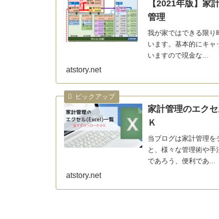
【2021年版】家
管理
我が家ではできる限り
います。基本的にキャ
いますので現金な...
atstory.net
家計管理のエクセル
Ｋ
当ブログは家計管理を
と、様々な管理術や手
であろう、便利であ...
atstory.net