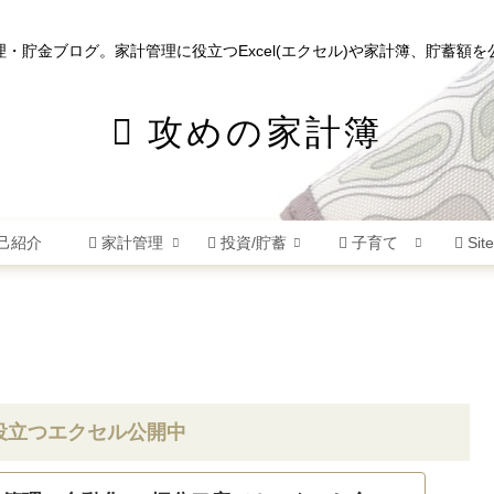
理・貯金ブログ。家計管理に役立つExcel(エクセル)や家計簿、貯蓄額を
攻めの家計簿
己紹介
家計管理
投資/貯蓄
子育て
Sit
役立つエクセル公開中