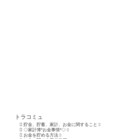
トラコミュ
貯金、貯蓄、家計、お金に関すること
◇家計簿*お金事情*◇
お金を貯める方法