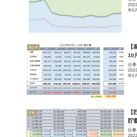
20
年5
【
家計簿
1
仕事
20
年5
【貯
貯蓄
貯
仕事
20