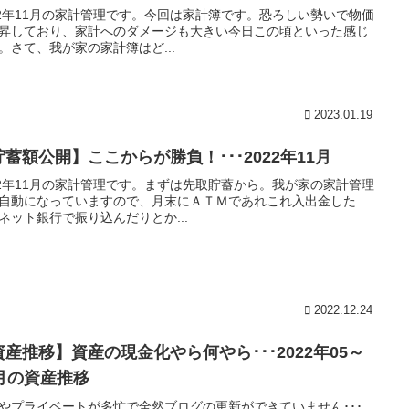
22年11月の家計管理です。今回は家計簿です。恐ろしい勢いで物価
昇しており、家計へのダメージも大きい今日この頃といった感じ
。さて、我が家の家計簿はど...
2023.01.19
貯蓄額公開】ここからが勝負！･･･2022年11月
22年11月の家計管理です。まずは先取貯蓄から。我が家の家計管理
自動になっていますので、月末にＡＴＭであれこれ入出金した
ネット銀行で振り込んだりとか...
2022.12.24
資産推移】資産の現金化やら何やら･･･2022年05～
0月の資産推移
やプライベートが多忙で全然ブログの更新ができていません･･･。