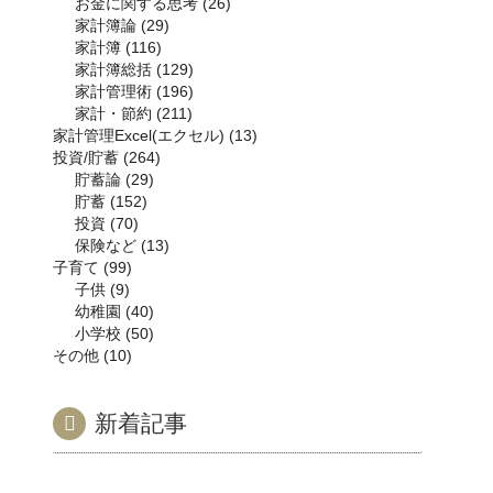
お金に関する思考
26
家計簿論
29
家計簿
116
家計簿総括
129
家計管理術
196
家計・節約
211
家計管理Excel(エクセル)
13
投資/貯蓄
264
貯蓄論
29
貯蓄
152
投資
70
保険など
13
子育て
99
子供
9
幼稚園
40
小学校
50
その他
10
新着記事