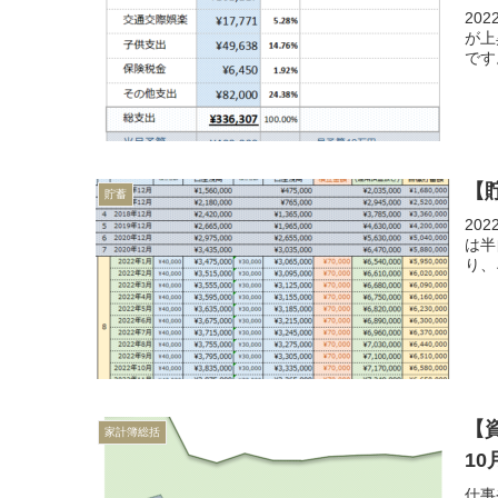
20
が上
です
【
貯蓄
20
は半
り、
【
家計簿総括
1
仕事