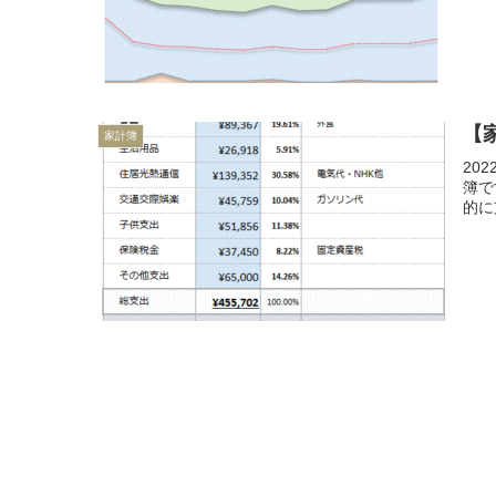
【
家計簿
20
簿で
的に