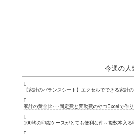
今週の人
【家計のバランスシート】エクセルでできる家計の
家計の黄金比･･･固定費と変動費のやつExcelで
100均の印鑑ケースがとても便利な件～複数本入