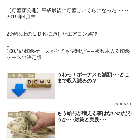
【貯蓄額公開】平成最後に貯蓄はいくらになった？･･･
2019年4月末
20畳以上のＬＤＫに適したエアコン選び
100均の印鑑ケースがとても便利な件～複数本入る印鑑
ケースの決定版！
うわっ！ボーナスも減額･･･どこ
お金に関する思考
まで収入減るの？
2019.07.01
もう給与が増える事はないのだろ
家計管理術
うか･･･対策と実践･･･