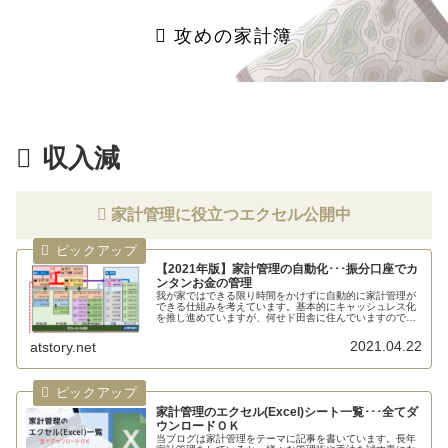
攻めの家計簿
収入減
家計管理に役立つエクセル公開中
【2021年版】家計管理の自動化･･･振分口座でカ
ンタンお金の管理
我が家ではできる限り時間をかけずに自動的に家計管理が
できる仕組みを考えています。基本的にキャッシュレス化
を推し進めていますが、何せド田舎に住んでいますので現
金な...
2021.04.22
atstory.net
家計管理のエクセル(Excel)シート一覧･･･全てダ
ウンロードＯＫ
当ブログは家計管理をテーマに記事を書いています。長年