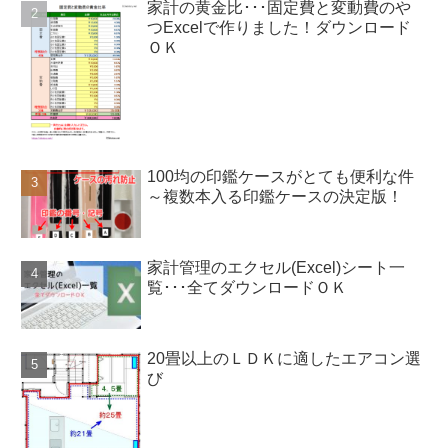
家計の黄金比･･･固定費と変動費のや
つExcelで作りました！ダウンロード
ＯＫ
100均の印鑑ケースがとても便利な件
～複数本入る印鑑ケースの決定版！
家計管理のエクセル(Excel)シート一
覧･･･全てダウンロードＯＫ
20畳以上のＬＤＫに適したエアコン選
び