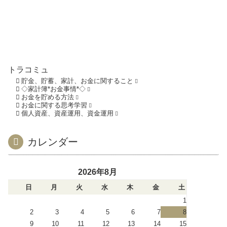
トラコミュ
貯金、貯蓄、家計、お金に関すること
◇家計簿*お金事情*◇
お金を貯める方法
お金に関する思考学習
個人資産、資産運用、資金運用
カレンダー
2026年8月
日
月
火
水
木
金
土
1
2
3
4
5
6
7
8
9
10
11
12
13
14
15