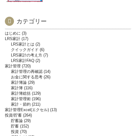
カテゴリー
はじめに
3
LRS家計
17
LRS家計とは
2
クイックガイド
6
LRS家計の考え方
7
LRS家計FAQ
2
家計管理
720
家計管理の再確認
14
お金に関する思考
26
家計簿論
29
家計簿
116
家計簿総括
129
家計管理術
196
家計・節約
211
家計管理Excel(エクセル)
13
投資/貯蓄
264
貯蓄論
29
貯蓄
152
投資
70