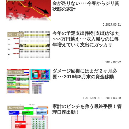
金が足りない･･･今春からジリ貧
状態の家計
2017.03.31
今年の予定支出(特別支出)がまた
家計・節約
○○○万円越え･･･収入減なのに毎
年増えていく支出にガッカリ
2017.02.22
ダメージ回復にはまだ２ヶ月必
家計管理術
要･･･2016年8月末の資金移動
2016.09.02
2017.03.28
家計のピンチを救う最終手段！管
家計管理術
理口座出動！