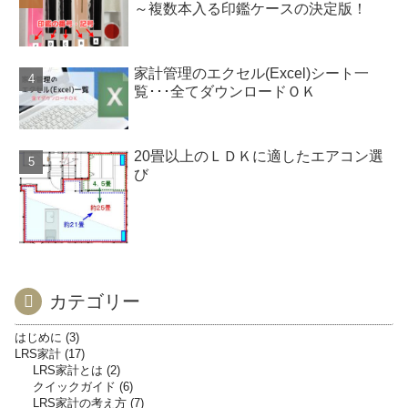
～複数本入る印鑑ケースの決定版！
家計管理のエクセル(Excel)シート一
覧･･･全てダウンロードＯＫ
20畳以上のＬＤＫに適したエアコン選
び
カテゴリー
はじめに
3
LRS家計
17
LRS家計とは
2
クイックガイド
6
LRS家計の考え方
7