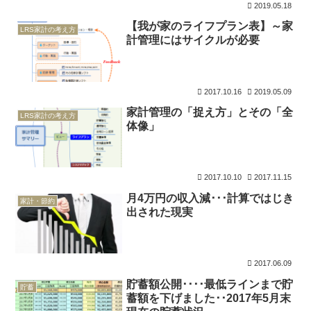
2019.05.18
【我が家のライフプラン表】～家
LRS家計の考え方
計管理にはサイクルが必要
2017.10.16
2019.05.09
家計管理の「捉え方」とその「全
LRS家計の考え方
体像」
2017.10.10
2017.11.15
月4万円の収入減･･･計算ではじき
家計・節約
出された現実
2017.06.09
貯蓄額公開････最低ラインまで貯
貯蓄
蓄額を下げました･･2017年5月末