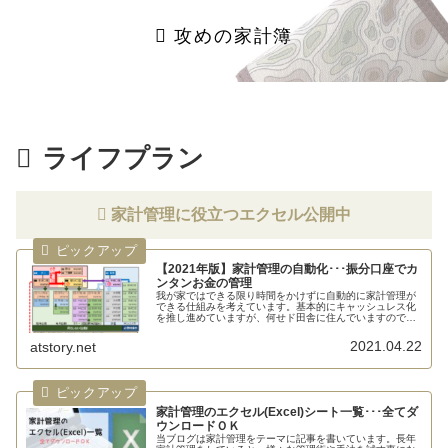
攻めの家計簿
ライフプラン
家計管理に役立つエクセル公開中
【2021年版】家計管理の自動化･･･振分口座でカ
ンタンお金の管理
我が家ではできる限り時間をかけずに自動的に家計管理が
できる仕組みを考えています。基本的にキャッシュレス化
を推し進めていますが、何せド田舎に住んでいますので現
金な...
2021.04.22
atstory.net
家計管理のエクセル(Excel)シート一覧･･･全てダ
ウンロードＯＫ
当ブログは家計管理をテーマに記事を書いています。長年