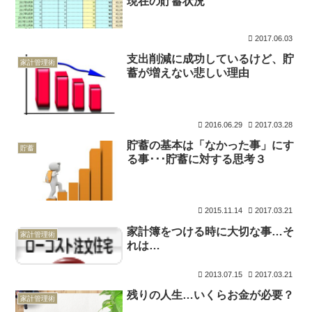
現在の貯蓄状況
2017.06.03
支出削減に成功しているけど、貯
家計管理術
蓄が増えない悲しい理由
2016.06.29
2017.03.28
貯蓄の基本は「なかった事」にす
貯蓄
る事･･･貯蓄に対する思考３
2015.11.14
2017.03.21
家計簿をつける時に大切な事…そ
家計管理術
れは…
2013.07.15
2017.03.21
残りの人生…いくらお金が必要？
家計管理術