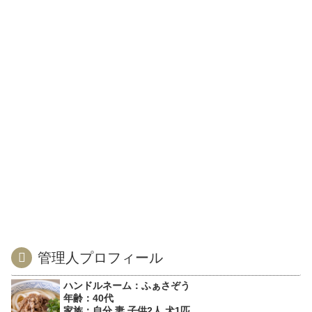
管理人プロフィール
ハンドルネーム：ふぁさぞう
年齢：40代
家族：自分,妻,子供2人,犬1匹