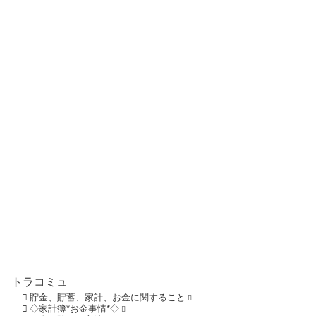
トラコミュ
貯金、貯蓄、家計、お金に関すること
◇家計簿*お金事情*◇