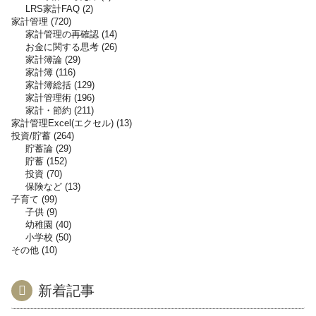
LRS家計FAQ
2
家計管理
720
家計管理の再確認
14
お金に関する思考
26
家計簿論
29
家計簿
116
家計簿総括
129
家計管理術
196
家計・節約
211
家計管理Excel(エクセル)
13
投資/貯蓄
264
貯蓄論
29
貯蓄
152
投資
70
保険など
13
子育て
99
子供
9
幼稚園
40
小学校
50
その他
10
新着記事