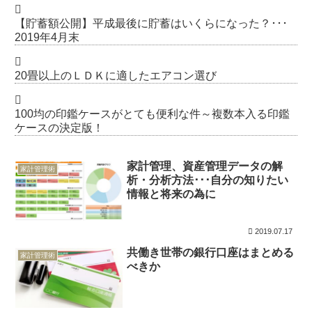
【貯蓄額公開】平成最後に貯蓄はいくらになった？･･･
2019年4月末
20畳以上のＬＤＫに適したエアコン選び
100均の印鑑ケースがとても便利な件～複数本入る印鑑
ケースの決定版！
家計管理、資産管理データの解
家計管理術
析・分析方法･･･自分の知りたい
情報と将来の為に
2019.07.17
共働き世帯の銀行口座はまとめる
家計管理術
べきか